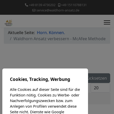
+49 8139 4730202
+49 15110788131
service@waldhorn-ansatz.de
Aktuelle Seite:
Horn. Können.
Waldhorn Ansatz verbessern - McAfee Methode
Teil des Titels eingeben
Filter
Zurücksetzen
Cookies, Tracking, Werbung
Anzeige #
Alle Cookies auf dieser Seite sind für die
Funktion nötig. Cookies zu Werbe- oder
Titel
Geschäftsbedingungen (AGB)
Nachverfolgungszwecken bzw. zum
Anlegen von Profilen verwendet diese
Seite nicht. Dienste wie Google